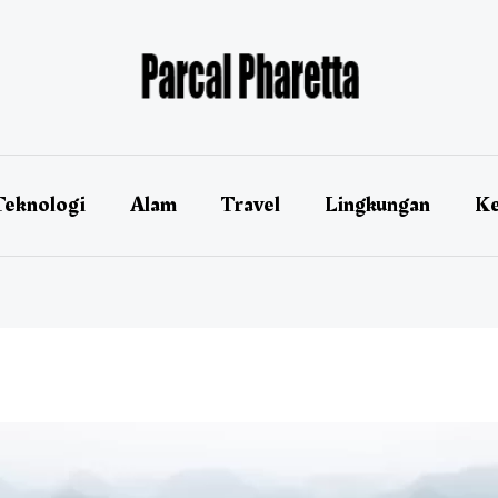
Teknologi
Alam
Travel
Lingkungan
Ke