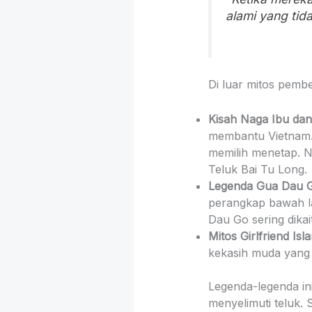
alami yang tid
Di luar mitos pembe
Kisah Naga Ibu dan
membantu Vietnam.
memilih menetap. 
Teluk Bai Tu Long.
Legenda Gua Dau 
perangkap bawah l
Dau Go sering dika
Mitos Girlfriend Isl
kekasih muda yang m
Legenda-legenda i
menyelimuti teluk.