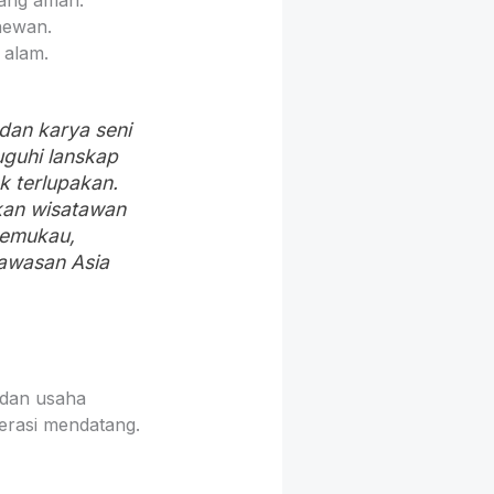
hewan.
 alam.
 dan karya seni
uguhi lanskap
 terlupakan.
kan wisatawan
memukau,
awasan Asia
 dan usaha
nerasi mendatang.