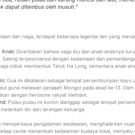
ak dapat ditembus oleh musuh.”
laan dari naga, terdapat beberapa legenda lain yang menar
 Anak:
Diceritakan bahwa naga ibu dan anak-anaknya turu
 Saking terpesonanya dengan kedamaian dan pemandanga
Naga induk membentuk Teluk Ha Long, sementara anak-an
Go:
Gua ini dikatakan sebagai tempat persembunyian kayu
aut guna melawan penjajah Mongol pada abad ke-13. Oleh
itkan dengan heroisme rakyat Vietnam.
and
: Pulau-pulau ini konon dianggap sebagai tempat perse
elarikan diri dari larangan keluarga.
ni memperkaya pengalaman wisatawan, menghadirkan nuan
 Setiap cerita menambah kedalaman budaya lokal, menyat