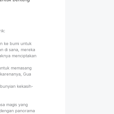
ik:
n ke bumi untuk
n di sana, mereka
aknya menciptakan
 untuk memasang
 karenanya, Gua
mbunyian kekasih-
sa magis yang
u dengan panorama