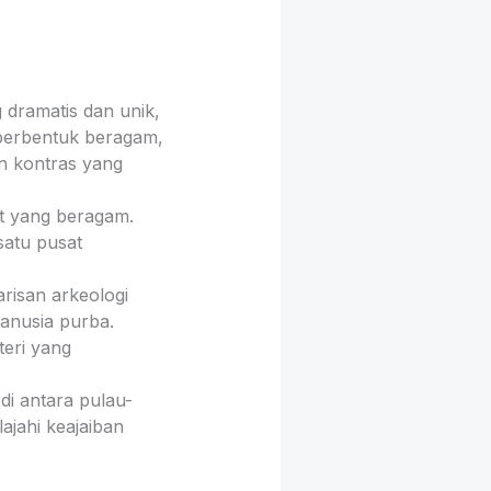
g dramatis dan unik,
i berbentuk beragam,
n kontras yang
at yang beragam.
satu pusat
risan arkeologi
manusia purba.
teri yang
 di antara pulau-
jahi keajaiban