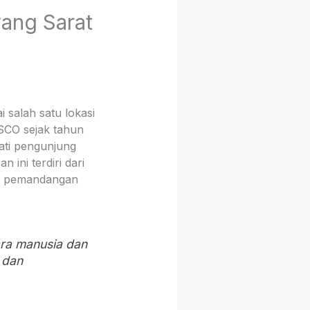
yang Sarat
i salah satu lokasi
SCO sejak tahun
ti pengunjung
ini terdiri dari
kan pemandangan
ara manusia dan
 dan