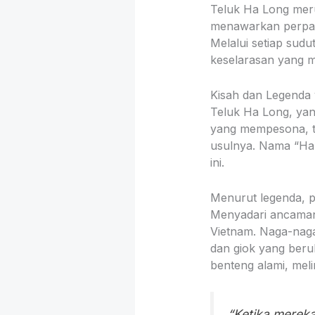
Teluk Ha Long meru
menawarkan perpad
Melalui setiap sudu
keselarasan yang 
Kisah dan Legenda
Teluk Ha Long, yan
yang mempesona, te
usulnya. Nama “Ha L
ini.
Menurut legenda, p
Menyadari ancaman 
Vietnam. Naga-naga
dan giok yang berub
benteng alami, meli
“Ketika mereka