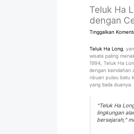
Teluk Ha L
dengan Ce
Tinggalkan Koment
Teluk Ha Long
, ya
wisata paling mena
1994, Teluk Ha Lo
dengan keindahan al
ribuan pulau batu 
yang tiada duanya.
“Teluk Ha Long
lingkungan al
bersejarah,” 