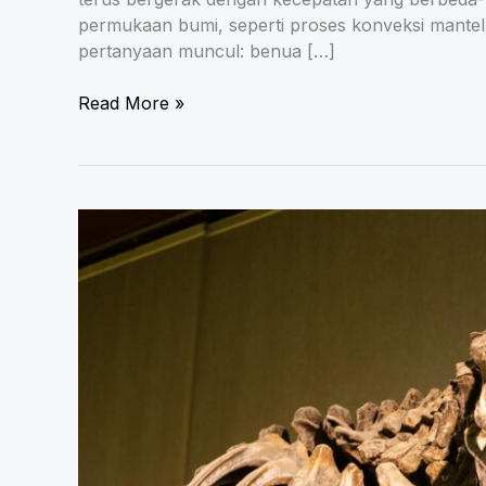
permukaan bumi, seperti proses konveksi mantel 
pertanyaan muncul: benua […]
Benua
Read More »
yang
Bergerak
Paling
Cepat
di
Bumi:
Penjelasan
Ilmiah