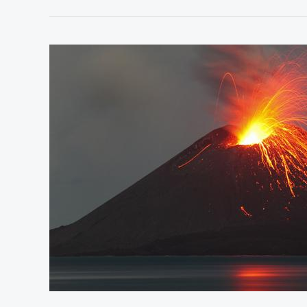
Lingkaran
di
Laut
Mediterania
yang
Terungkap