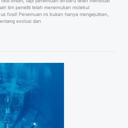
 fiksi ilmiah, tapi penemuan terbaru telah membuat
ah tim peneliti telah menemukan molekul
rus fosil! Penemuan ini bukan hanya mengejutkan,
entang evolusi dan