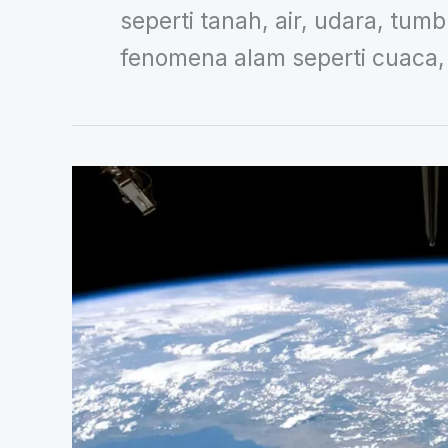
seperti tanah, air, udara, t
fenomena alam seperti cuaca, 