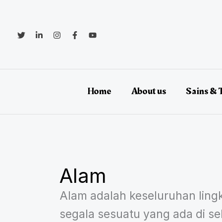
Lewati
ke
konten
Home
About us
Sains & 
Alam
Alam adalah keseluruhan ling
segala sesuatu yang ada di seki