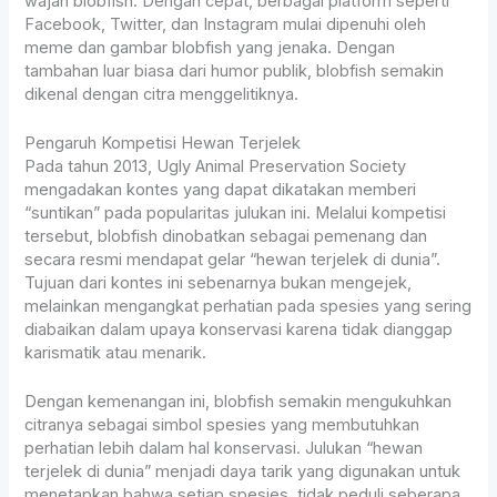
wajah blobfish. Dengan cepat, berbagai platform seperti
Facebook, Twitter, dan Instagram mulai dipenuhi oleh
meme dan gambar blobfish yang jenaka. Dengan
tambahan luar biasa dari humor publik, blobfish semakin
dikenal dengan citra menggelitiknya.
Pengaruh Kompetisi Hewan Terjelek
Pada tahun 2013, Ugly Animal Preservation Society
mengadakan kontes yang dapat dikatakan memberi
“suntikan” pada popularitas julukan ini. Melalui kompetisi
tersebut, blobfish dinobatkan sebagai pemenang dan
secara resmi mendapat gelar “hewan terjelek di dunia”.
Tujuan dari kontes ini sebenarnya bukan mengejek,
melainkan mengangkat perhatian pada spesies yang sering
diabaikan dalam upaya konservasi karena tidak dianggap
karismatik atau menarik.
Dengan kemenangan ini, blobfish semakin mengukuhkan
citranya sebagai simbol spesies yang membutuhkan
perhatian lebih dalam hal konservasi. Julukan “hewan
terjelek di dunia” menjadi daya tarik yang digunakan untuk
menetapkan bahwa setiap spesies, tidak peduli seberapa