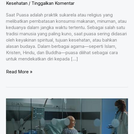
Kesehatan
/
Tinggalkan Komentar
Saat Puasa adalah praktik sukarela atau religius yang
melibatkan pembatasan konsumsi makanan, minuman, atau
keduanya dalam jangka waktu tertentu. Sebagai salah satu
tradisi manusia yang paling kuno, saat puasa sering didasari
oleh keyakinan spiritual, tujuan kesehatan, atau bahkan
alasan budaya. Dalam berbagai agama—seperti Islam,
Kristen, Hindu, dan Buddha—puasa dilihat sebagai cara
untuk mendekatkan diri kepada […]
Apa
Read More »
yang
Terjadi
pada
Tubuh
saat
Puasa?
Penjelasan
Ilmiah
Lengkap