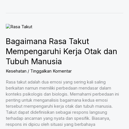
Berwarna
Cokelat
vs
Telur
Berwarna
Putih:
Bagaimana Rasa Takut
Mana
Lebih
Mempengaruhi Kerja Otak dan
Sehat?
Tubuh Manusia
Kesehatan
/
Tinggalkan Komentar
Rasa takut adalah dua emosi yang sering kali saling
berkaitan namun memiliki perbedaan mendasar dalam
konteks psikologis dan biologis. Memahami perbedaan ini
penting untuk menganalisis bagaimana kedua emosi
tersebut mempengaruhi kerja otak dan tubuh manusia.
Takut dapat didefinisikan sebagai respons langsung
terhadap ancaman yang nyata dan spesifik. Biasanya,
respons ini dipicu oleh situasi yang berbahaya