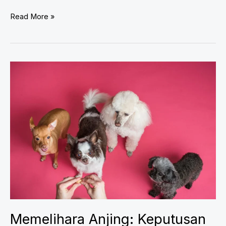
Fenomena
Read More »
Terminal
Lucidity:
Ketika
Hidup
Sekarat
Mendadak
Jernih
Memelihara Anjing: Keputusan