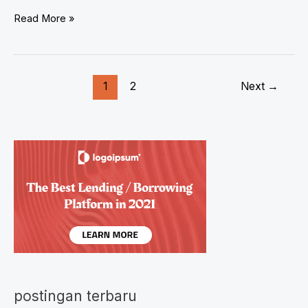
Bagaimana
Read More »
Rasa
Takut
Mempengaruhi
Kerja
1
2
Next
→
Otak
dan
Tubuh
Manusia
postingan terbaru