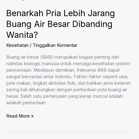
Diri
Benarkah Pria Lebih Jarang
dengan
Tepat
Buang Air Besar Dibanding
Wanita?
Kesehatan
/
Tinggalkan Komentar
Buang air besar (BAB) merupakan bagian penting dari
rutinitas biologis manusia untuk menjaga kesehatan sistem
pencernaan. Meskipun demikian, frekuensi BAB dapat
sangat bervariasi antar individu. Faktor-faktor seperti usia,
pola makan, tingkat aktivitas fisik, dan bahkan jenis kelamin
sering kali dihubungkan dengan perbedaan pola buang air
besar. Salah satu pertanyaan yang kerap muncul adalah:
adakah perbedaan
Benarkah
Read More »
Pria
Lebih
Jarang