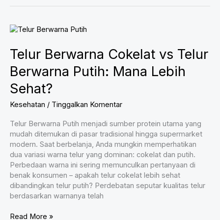
dan
Otak
Kita,
Apa
yang
Telur Berwarna Cokelat vs Telur
Terjadi
Saat
Berwarna Putih: Mana Lebih
Kita
Beristirahat?
Sehat?
Kesehatan
/
Tinggalkan Komentar
Telur Berwarna Putih menjadi sumber protein utama yang
mudah ditemukan di pasar tradisional hingga supermarket
modern. Saat berbelanja, Anda mungkin memperhatikan
dua variasi warna telur yang dominan: cokelat dan putih.
Perbedaan warna ini sering memunculkan pertanyaan di
benak konsumen – apakah telur cokelat lebih sehat
dibandingkan telur putih? Perdebatan seputar kualitas telur
berdasarkan warnanya telah
Telur
Read More »