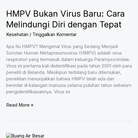
Terabaikan
HMPV Bukan Virus Baru: Cara
Melindungi Diri dengan Tepat
Kesehatan
/
Tinggalkan Komentar
Apa Itu HMPV? Mengenal Virus yang Sedang Menjadi
Sorotan Human Metapneumovirus (HMPV) adalah virus
respiratori yang termasuk dalam keluarga Paramyxoviridae.
Virus ini pertama kali diidentifikasi pada tahun 2001 oleh para
peneliti di Belanda. Meskipun terbilang baru ditemukan,
penelitian menunjukkan bahwa HMPV telah ada dan
beredar di kalangan manusia selama puluhan tahun sebelum
pengidentifikasiannya. Virus ini
HMPV
Read More »
Bukan
Virus
Baru:
Cara
Melindungi