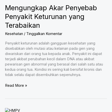
Panjang?
Mengungkap Akar Penyebab
Temukan
Faktanya
Penyakit Keturunan yang
Terabaikan
Kesehatan
/
Tinggalkan Komentar
Penyakit keturunan adalah gangguan kesehatan yang
disebabkan oleh mutasi atau kelainan pada gen yang
diwariskan dari orang tua kepada anak. Penyakit ini dapat
terjadi akibat perubahan kecil dalam DNA atau akibat
pewarisan gen abnormal yang berasal dari salah satu atau
kedua orang tua. Kondisi ini sering kali bersifat kronis dan
tidak selalu dapat disembuhkan sepenuhnya.
Mengungkap
Read More »
Akar
Penyebab
Penyakit
Keturunan
yang