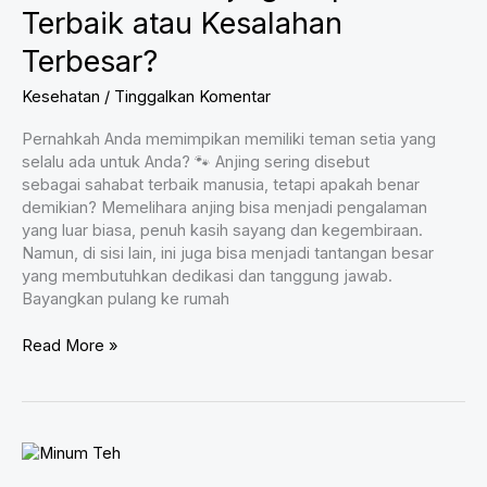
Terbaik atau Kesalahan
Terbesar?
Kesehatan
/
Tinggalkan Komentar
Pernahkah Anda memimpikan memiliki teman setia yang
selalu ada untuk Anda? 🐾 Anjing sering disebut
sebagai sahabat terbaik manusia, tetapi apakah benar
demikian? Memelihara anjing bisa menjadi pengalaman
yang luar biasa, penuh kasih sayang dan kegembiraan.
Namun, di sisi lain, ini juga bisa menjadi tantangan besar
yang membutuhkan dedikasi dan tanggung jawab.
Bayangkan pulang ke rumah
Memelihara
Read More »
Anjing:
Keputusan
Terbaik
atau
Kesalahan
Terbesar?