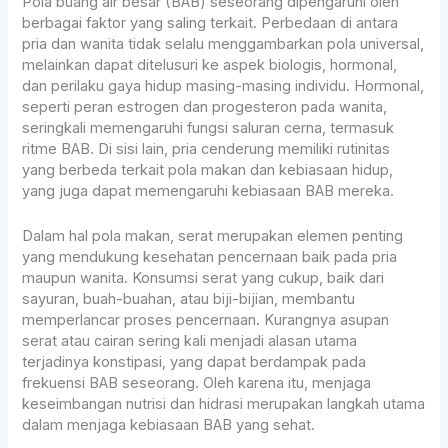
Pola buang air besar (BAB) seseorang dipengaruhi oleh
berbagai faktor yang saling terkait. Perbedaan di antara
pria dan wanita tidak selalu menggambarkan pola universal,
melainkan dapat ditelusuri ke aspek biologis, hormonal,
dan perilaku gaya hidup masing-masing individu. Hormonal,
seperti peran estrogen dan progesteron pada wanita,
seringkali memengaruhi fungsi saluran cerna, termasuk
ritme BAB. Di sisi lain, pria cenderung memiliki rutinitas
yang berbeda terkait pola makan dan kebiasaan hidup,
yang juga dapat memengaruhi kebiasaan BAB mereka.
Dalam hal pola makan, serat merupakan elemen penting
yang mendukung kesehatan pencernaan baik pada pria
maupun wanita. Konsumsi serat yang cukup, baik dari
sayuran, buah-buahan, atau biji-bijian, membantu
memperlancar proses pencernaan. Kurangnya asupan
serat atau cairan sering kali menjadi alasan utama
terjadinya konstipasi, yang dapat berdampak pada
frekuensi BAB seseorang. Oleh karena itu, menjaga
keseimbangan nutrisi dan hidrasi merupakan langkah utama
dalam menjaga kebiasaan BAB yang sehat.