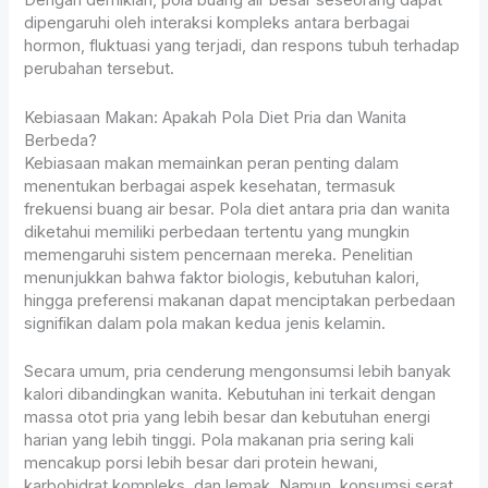
Dengan demikian, pola buang air besar seseorang dapat
dipengaruhi oleh interaksi kompleks antara berbagai
hormon, fluktuasi yang terjadi, dan respons tubuh terhadap
perubahan tersebut.
Kebiasaan Makan: Apakah Pola Diet Pria dan Wanita
Berbeda?
Kebiasaan makan memainkan peran penting dalam
menentukan berbagai aspek kesehatan, termasuk
frekuensi buang air besar. Pola diet antara pria dan wanita
diketahui memiliki perbedaan tertentu yang mungkin
memengaruhi sistem pencernaan mereka. Penelitian
menunjukkan bahwa faktor biologis, kebutuhan kalori,
hingga preferensi makanan dapat menciptakan perbedaan
signifikan dalam pola makan kedua jenis kelamin.
Secara umum, pria cenderung mengonsumsi lebih banyak
kalori dibandingkan wanita. Kebutuhan ini terkait dengan
massa otot pria yang lebih besar dan kebutuhan energi
harian yang lebih tinggi. Pola makanan pria sering kali
mencakup porsi lebih besar dari protein hewani,
karbohidrat kompleks, dan lemak. Namun, konsumsi serat