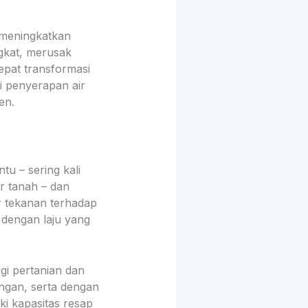
h meningkatkan
gkat, merusak
epat transformasi
i penyerapan air
en.
tu – sering kali
r tanah – dan
r tekanan terhadap
dengan laju yang
gi pertanian dan
ungan, serta dengan
i kapasitas resap