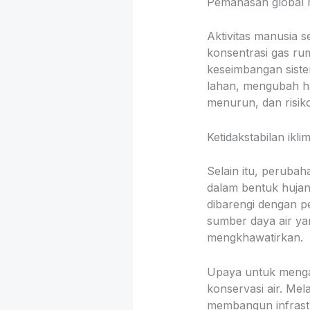
Pemanasan global 
Aktivitas manusia 
konsentrasi gas ru
keseimbangan siste
lahan, mengubah ha
menurun, dan risiko
Ketidakstabilan ikl
Selain itu, perubah
dalam bentuk hujan 
dibarengi dengan p
sumber daya air ya
mengkhawatirkan.
Upaya untuk mengata
konservasi air. Mel
membangun infrastr