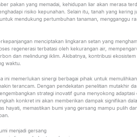
ber pakan yang memadai, kehidupan liar akan merasa ter
enghadapi risiko kepunahan. Selain itu, tanah yang kering 
untuk mendukung pertumbuhan tanaman, mengganggu ran
erkepanjangan menciptakan lingkaran setan yang mengha
roses regenerasi terbatasi oleh kekurangan air, mempengar
on dan melindungi iklim. Akibatnya, kontribusi ekosistem t
ng waktu.
 ini memerlukan sinergi berbagai pihak untuk memulihkan
akin terancam. Dengan pendekatan penelitian mutakhir da
a mengembangkan strategi inovatif guna menyokong adaptasi
angkah konkret ini akan memberikan dampak signifikan d
s hayati, memastikan bumi yang gersang mampu pulih dan
pan.
umi menjadi gersang