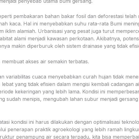
menjadi penyebab utama bumi gersang.
seperti pembakaran bahan bakar fosil dan deforestasi tela
mah kaca. Hal ini menyebabkan suhu rata-rata Bumi menin
m iklim alamiah. Urbanisasi yang pesat juga turut memperc
bitat alami menjadi kawasan perkotaan. Akibatnya, potens
nya makin diperburuk oleh sistem drainase yang tidak efisi
im membuat akses air semakin terbatas.
an variabilitas cuaca menyebabkan curah hujan tidak menen
lebat yang tidak efisien dalam mengisi kembali cadangan ai
eriode kekeringan yang lebih lama. Kondisi ini memperbesa
ng sudah menipis, mengubah lahan subur menjadi gersang 
si kondisi ini harus dilakukan dengan optimalisasi teknolo
alui penerapan praktik agroekologi yang lebih ramah lingk
uktur penampung air secara terpadu, kita bisa memperbaik