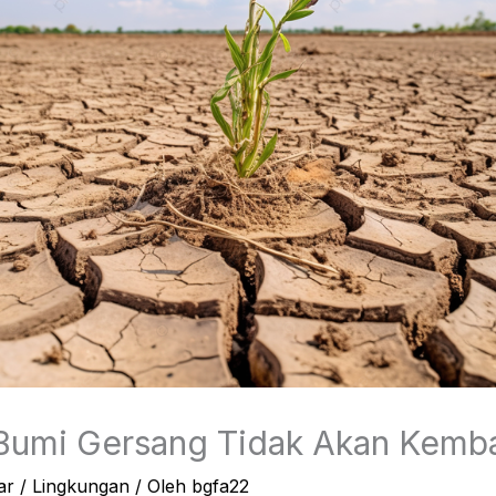
umi Gersang Tidak Akan Kemba
ar
/
Lingkungan
/ Oleh
bgfa22