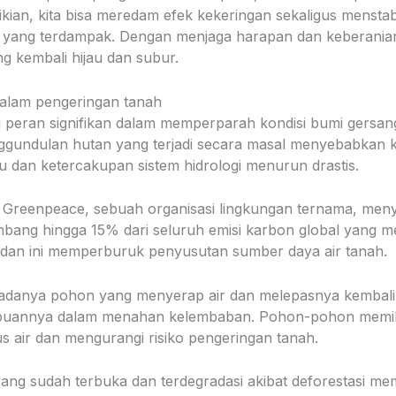
ian, kita bisa meredam efek kekeringan sekaligus menstabi
h yang terdampak. Dengan menjaga harapan dan keberanian
g kembali hijau dan subur.
dalam pengeringan tanah
i peran signifikan dalam memperparah kondisi bumi gersang
nggundulan hutan yang terjadi secara masal menyebabkan
u dan ketercakupan sistem hidrologi menurun drastis.
n Greenpeace, sebuah organisasi lingkungan ternama, me
bang hingga 15% dari seluruh emisi karbon global yang 
dan ini memperburuk penyusutan sumber daya air tanah.
a adanya pohon yang menyerap air dan melepasnya kembali
uannya dalam menahan kelembaban. Pohon-pohon memiliki
s air dan mengurangi risiko pengeringan tanah.
ng sudah terbuka dan terdegradasi akibat deforestasi me