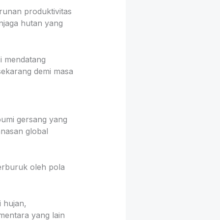
runan produktivitas
njaga hutan yang
si mendatang
 sekarang demi masa
bumi gersang yang
anasan global
erburuk oleh pola
 hujan,
mentara yang lain