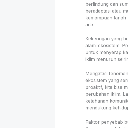
berlindung dan sum
beradaptasi atau m
kemampuan tanah 
ada.
Kekeringan yang b
alami ekosistem. P
untuk menyerap karb
iklim menurun seiri
Mengatasi fenomena
ekosistem yang sem
proaktif, kita bis
perubahan iklim. L
ketahanan komunita
mendukung kehidu
Faktor penyebab b