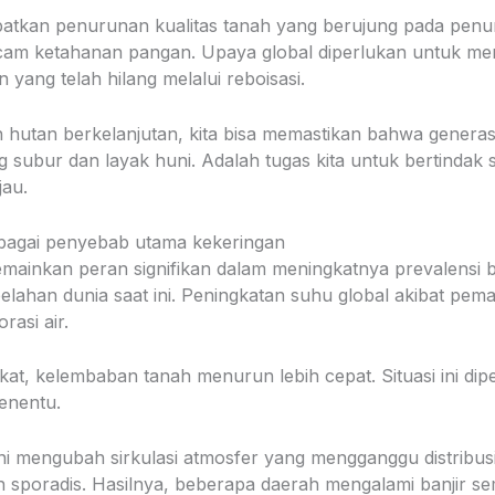
ibatkan penurunan kualitas tanah yang berujung pada penu
cam ketahanan pangan. Upaya global diperlukan untuk me
yang telah hilang melalui reboisasi.
n hutan berkelanjutan, kita bisa memastikan bahwa genera
g subur dan layak huni. Adalah tugas kita untuk bertindak
jau.
ebagai penyebab utama kekeringan
mainkan peran signifikan dalam meningkatnya prevalensi 
elahan dunia saat ini. Peningkatan suhu global akibat pem
asi air.
at, kelembaban tanah menurun lebih cepat. Situasi ini dip
enentu.
ni mengubah sirkulasi atmosfer yang mengganggu distribusi
h sporadis. Hasilnya, beberapa daerah mengalami banjir se