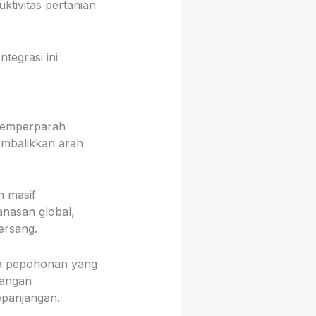
ktivitas pertanian
tegrasi ini
 memperparah
embalikkan arah
 masif
anasan global,
ersang.
ya pepohonan yang
langan
panjangan.