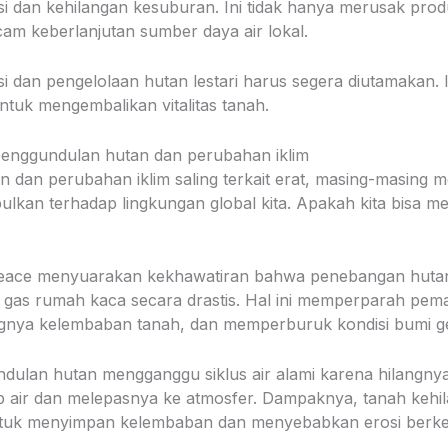
i dan kehilangan kesuburan. Ini tidak hanya merusak produ
cam keberlanjutan sumber daya air lokal.
i dan pengelolaan hutan lestari harus segera diutamakan. In
tuk mengembalikan vitalitas tanah.
enggundulan hutan dan perubahan iklim
 dan perubahan iklim saling terkait erat, masing-masing
ulkan terhadap lingkungan global kita. Apakah kita bisa m
?
eace menyuarakan kekhawatiran bahwa penebangan hutan
 gas rumah kaca secara drastis. Hal ini memperparah pem
gnya kelembaban tanah, dan memperburuk kondisi bumi g
ndulan hutan mengganggu siklus air alami karena hilangn
 air dan melepasnya ke atmosfer. Dampaknya, tanah kehi
uk menyimpan kelembaban dan menyebabkan erosi berke