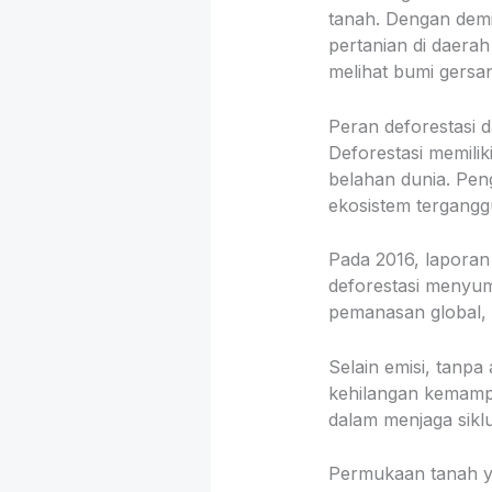
tanah. Dengan demik
pertanian di daera
melihat bumi gersan
Peran deforestasi 
Deforestasi memilik
belahan dunia. Pe
ekosistem tergangg
Pada 2016, lapora
deforestasi menyum
pemanasan global, 
Selain emisi, tanp
kehilangan kemamp
dalam menjaga siklu
Permukaan tanah ya