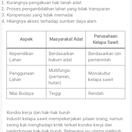
Kurangnya pengakuan hak tanah adat
Proses pengambilalihan lahan yang tidak transparan
Kompensasi yang tidak memadai
Hilangnya akses terhadap sumber daya alam
Perusahaan
Aspek
Masyarakat Adat
Kelapa Sawit
Kepemilikan
Berdasarkan
Berdasarkan izin
Lahan
hukum adat
pemerintah
Multifungsi
Penggunaan
Monokultur
(pertanian,
Lahan
kelapa sawit
hutan)
Nilai Budaya
Tinggi
Rendah
Kondisi kerja dan hak-hak buruh
Industri kelapa sawit mempekerjakan jutaan orang, namun
sering kali menghadapi kritik terkait kondisi kerja dan
perlindungan hak-hak buruh. Beberapa isu utama meliputi: