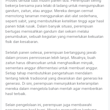
Proses dimulai saat musim panen tiba. Perempuan sering
bekerja bersama para lelaki di ladang untuk mengumpulkan
gandum, zaitun, atau anggur. Mereka dengan cermat
memotong tanaman menggunakan alat-alat sederhana,
seperti sabit, yang membutuhkan ketelitian tinggi agar hasil
panen tidak rusak. Dalam banyak situasi, perempuan
bertugas memisahkan gandum dari sekam melalui
penumbukan, sebuah kegiatan yang memerlukan kekuatan
fisik dan kesabaran.
Setelah panen selesai, perempuan bertanggung jawab
dalam proses pemrosesan lebih lanjut. Misalnya, buah
zaitun harus dihancurkan untuk menghasilkan minyak,
sementara anggur difermentasi untuk membuat anggur.
Setiap tahap membutuhkan pengetahuan mendalam
tentang teknik tradisional yang diwariskan dari generasi ke
generasi. Di sini, perempuan menunjukkan keterampilan
mereka dalam mengelola bahan mentah agar memberikan
hasil terbaik.
Selain pengelolaan ini, perempuan juga membawahi
penyimpanan hasil bumi. Mereka memastikan lumbung,