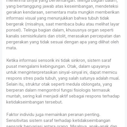
menerima sinyal yang bertentangan: telinga bagian dalam,
yang bertanggung jawab atas keseimbangan, mendeteksi
gerakan kendaraan, sementara mata mungkin memberikan
informasi visual yang menunjukkan bahwa tubuh tidak
bergerak (misalnya, saat membaca buku atau melihat layar
ponsel). Telinga bagian dalam, khususnya organ seperti
kanalis semisirkularis dan otolit, merasakan percepatan dan
pergerakan yang tidak sesuai dengan apa yang dilihat oleh
mata.
Ketika informasi sensorik ini tidak sinkron, sistem saraf
pusat mengalami kebingungan. Otak, dalam upayanya
untuk menginterpretasikan sinyal-sinyal ini, dapat memicu
respons stres pada tubuh, yang salah satunya adalah mual.
Selain itu, struktur otak seperti medula oblongata, yang
berperan dalam mengontrol fungsi fisiologis termasuk
muntah, sering kali menjadi aktif sebagai respons terhadap
ketidakseimbangan tersebut.
Faktor individu juga memainkan peranan penting.
Sensitivitas sistem saraf terhadap ketidakseimbangan
sensorik bervariasi antara orang. Misalnya, anak-anak dan